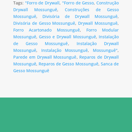
Tags:
"Forro de Drywall
,
"Forro de Gesso
,
Construção
Drywall Mossunguê
,
Construções de Gesso
Mossunguê
,
Divisória de Drywall Mossunguê
,
Divisória de Gesso Mossunguê
,
Drywall Mossunguê
,
Forro Acartonado Mossunguê
,
Forro Modular
Mossunguê
,
Gesso e Drywall Mossunguê
,
Instalação
de Gesso Mossunguê
,
Instalação Drywall
Mossunguê
,
Instalação Mossunguê
,
Mossunguê"
,
Parede em Drywall Mossunguê
,
Reparos de Drywall
Mossunguê
,
Reparos de Gesso Mossunguê
,
Sanca de
Gesso Mossunguê